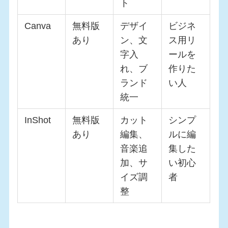
ト
Canva
無料版
デザイ
ビジネ
あり
ン、文
ス用リ
字入
ールを
れ、ブ
作りた
ランド
い人
統一
InShot
無料版
カット
シンプ
あり
編集、
ルに編
音楽追
集した
加、サ
い初心
イズ調
者
整