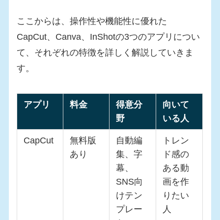
ここからは、操作性や機能性に優れた
CapCut、Canva、InShotの3つのアプリについ
て、それぞれの特徴を詳しく解説していきま
す。
アプリ
料金
得意分
向いて
野
いる人
CapCut
無料版
自動編
トレン
あり
集、字
ド感の
幕、
ある動
SNS向
画を作
けテン
りたい
プレー
人