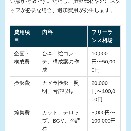
い点が特徴です。ただし、撮影機材や外注スタ
ッフが必要な場合、追加費用が発生します。
費用項
内容
フリーラ
目
ンス相場
企画・
台本、絵コン
10,000
構成費
テ、構成案の作
円〜50,00
成
0円
撮影費
カメラ撮影、照
20,000
明、音声収録
円〜100,0
00円
編集費
カット、テロッ
5,000円〜
プ、BGM、色調
100,000円
整