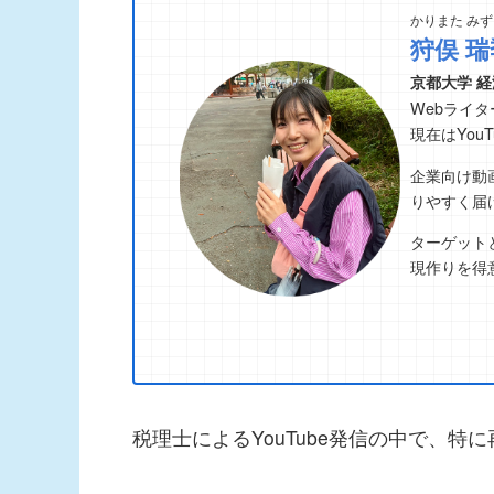
かりまた みず
狩俣 瑞
京都大学 経
Webライ
現在はYou
企業向け動
りやすく届
ターゲット
現作りを得
税理士によるYouTube発信の中で、