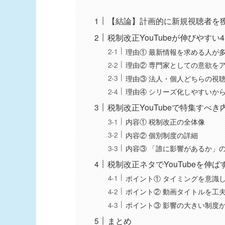
【結論】計画的に新規視聴者を
税制改正YouTubeが伸びやすい
理由① 最新情報を求める人が
理由② 専門家としての意欲を
理由③ 法人・個人どちらの視
理由④ シリーズ化しやすいか
税制改正YouTubeで特集すべき
内容① 税制改正の全体像
内容② 個別制度の詳細
内容③ 「誰に影響があるか」
税制改正ネタでYouTubeを伸
ポイント① タイミングを意識
ポイント② 動画タイトルを工
ポイント③ 影響の大きい制度
まとめ