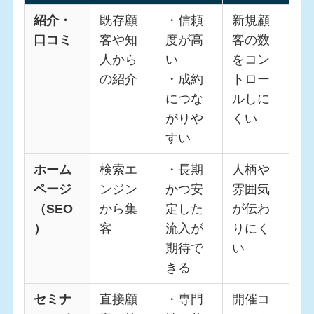
紹介・
既存顧
・信頼
新規顧
口コミ
客や知
度が高
客の数
人から
い
をコン
の紹介
・成約
トロー
につな
ルしに
がりや
くい
すい
ホーム
検索エ
・長期
人柄や
ページ
ンジン
かつ安
雰囲気
（SEO
から集
定した
が伝わ
）
客
流入が
りにく
期待で
い
きる
セミナ
直接顧
・専門
開催コ