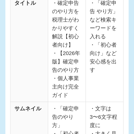
タイトル
・確定申告
・「確定申
のやり方を
告 やり方」
税理士がわ
など検索キ
かりやすく
ーワードを
解説【初心
入れる
者向け】
・「初心者
・【2026年
向け」など
版】確定申
安心感を出
告のやり方
す
・個人事業
主向け完全
ガイド
サムネイル
・「確定申
・文字は
告のやり
3〜6文字程
方」
度に
・「初心者
・大きく見