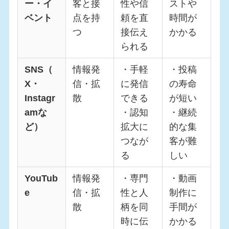
ー・イ
客と接
性や信
ストや
ベント
点を持
頼を直
時間が
つ
接伝え
かかる
られる
SNS（
情報発
・手軽
・投稿
X・
信・拡
に発信
の寿命
Instagr
散
できる
が短い
amな
・認知
・継続
ど）
拡大に
的な集
つなが
客が難
る
しい
YouTub
情報発
・専門
・動画
e
信・拡
性と人
制作に
散
柄を同
手間が
時に伝
かかる