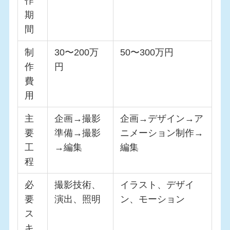
作
期
間
制
30〜200万
50〜300万円
作
円
費
用
主
企画→撮影
企画→デザイン→ア
要
準備→撮影
ニメーション制作→
工
→編集
編集
程
必
撮影技術、
イラスト、デザイ
要
演出、照明
ン、モーション
ス
キ