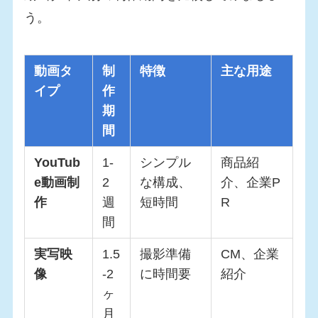
う。
動画タ
制
特徴
主な用途
イプ
作
期
間
YouTub
1-
シンプル
商品紹
e動画制
2
な構成、
介、企業P
作
週
短時間
R
間
実写映
1.5
撮影準備
CM、企業
像
-2
に時間要
紹介
ヶ
月