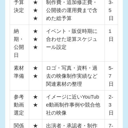
予算
★
制作費・追加修正費・
3-
決定
★
公開後の運用費まで含
5
★
めた総予算
日
納
★
イベント・販促時期に
1
期・
★
合わせた逆算スケジュ
日
公開
★
ール設定
日
素材
★
ロゴ・写真・資料・過
5-
準備
★
去の映像制作実績など
7
関連素材の整理
日
参考
★
イメージに近いYouTub
2-
動画
★
e動画制作事例や競合他
3
選定
社の映像
日
関係
★
出演者・承認者・制作
7-