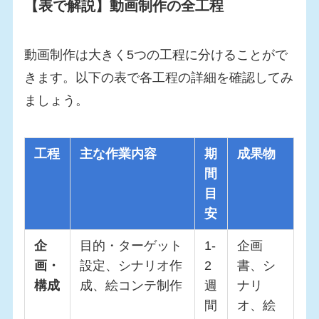
【表で解説】動画制作の全工程
動画制作は大きく5つの工程に分けることがで
きます。以下の表で各工程の詳細を確認してみ
ましょう。
工程
主な作業内容
期
成果物
間
目
安
企
目的・ターゲット
1-
企画
画・
設定、シナリオ作
2
書、シ
構成
成、絵コンテ制作
週
ナリ
間
オ、絵