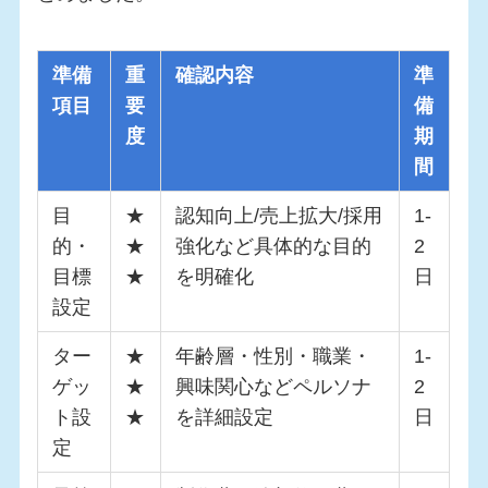
準備
重
確認内容
準
項目
要
備
度
期
間
目
★
認知向上/売上拡大/採用
1-
的・
★
強化など具体的な目的
2
目標
★
を明確化
日
設定
ター
★
年齢層・性別・職業・
1-
ゲッ
★
興味関心などペルソナ
2
ト設
★
を詳細設定
日
定