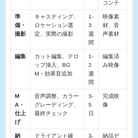
コンテ
準
キャスティング、
1-
映像素
備・
ロケーション選
3
材、音
撮影
定、実際の撮影
週
声素材
間
編集
カット編集、テロ
1-
編集済
ップ挿入、BG
2
み映像
M・効果音追加
週
間
M
音声調整、カラー
3-
完成映
A・
グレーディング、
5
像
仕上
最終チェック
日
げ
納
クライアント確
3-
納品デ