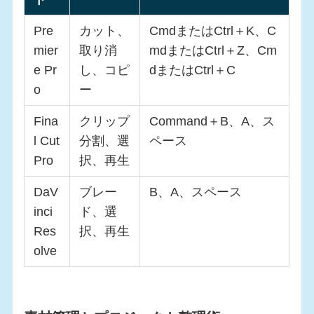
Pre
カット、
CmdまたはCtrl＋K、C
mier
取り消
mdまたはCtrl＋Z、Cm
e Pr
し、コピ
dまたはCtrl＋C
o
ー
Fina
クリップ
Command＋B、A、ス
l Cut
分割、選
ペース
Pro
択、再生
DaV
ブレー
B、A、スペース
inci
ド、選
Res
択、再生
olve