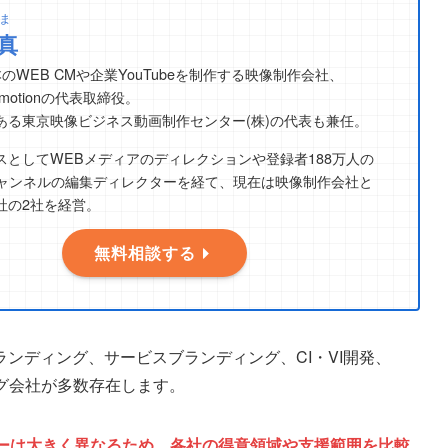
ま
真
3本のWEB CMや企業YouTubeを制作する映像制作会社、
romotionの代表取締役。
ある東京映像ビジネス動画制作センター(株)の代表も兼任。
スとしてWEBメディアのディレクションや登録者188万人の
beチャンネルの編集ディレクターを経て、現在は映像制作会社と
社の2社を経営。
無料相談する
ンディング、サービスブランディング、CI・VI開発、
グ会社が多数存在します。
ーは大きく異なるため、各社の得意領域や支援範囲を比較