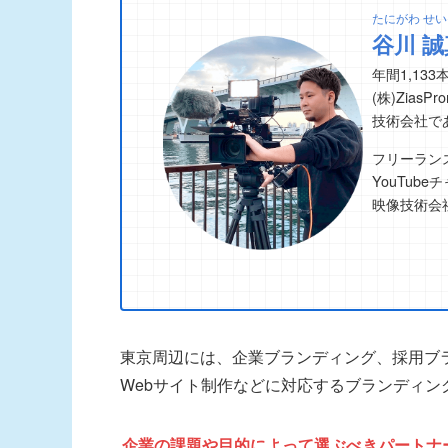
たにがわ せい
谷川 誠
年間1,13
(株)ZiasP
技術会社で
フリーラン
YouTu
映像技術会
東京周辺には、企業ブランディング、採用ブラ
Webサイト制作などに対応するブランディン
企業の課題や目的によって選ぶべきパートナ